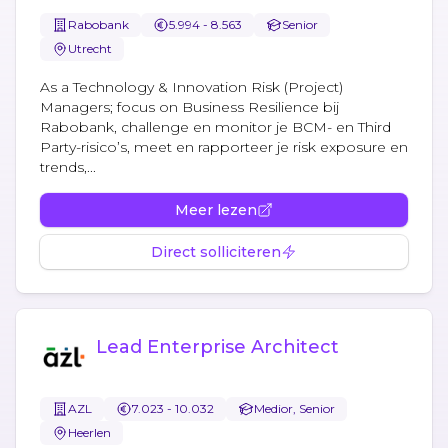
Rabobank
5.994 - 8.563
Senior
Utrecht
As a Technology & Innovation Risk (Project)
Managers; focus on Business Resilience bij
Rabobank, challenge en monitor je BCM- en Third
Party-risico’s, meet en rapporteer je risk exposure en
trends,...
Meer lezen
Direct solliciteren
Lead Enterprise Architect
AZL
7.023 - 10.032
Medior, Senior
Heerlen