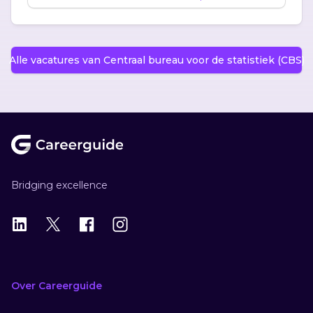
Alle vacatures van Centraal bureau voor de statistiek (CBS)
Footer
Bridging excellence
LinkedIn
X
X
Instagram
Over Careerguide