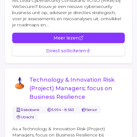
Als Lead Cybersecurity Consultant/ vCISO (MKB) bij
WeSecureIT bouw je een nieuwe cybersecurity
business unit op, adviseer je directies strategisch,
voer je assessments en risicoanalyses uit, ontwikkel
je roadmaps en...
Meer lezen
Direct solliciteren
Technology & Innovation Risk
(Project) Managers; focus on
Business Resilience
Rabobank
5.994 - 8.563
Senior
Utrecht
As a Technology & Innovation Risk (Project)
Managers; focus on Business Resilience bij