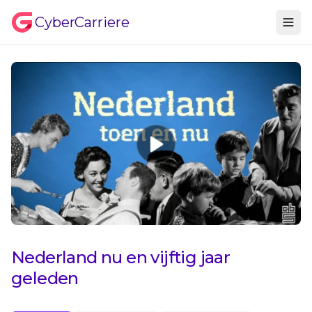
CyberCarriere
Nederland nu en vijftig jaar
geleden