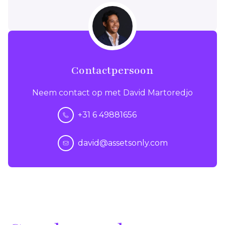
Contactpersoon
Neem contact op met David Martoredjo
+31 6 49881656
david@assetsonly.com