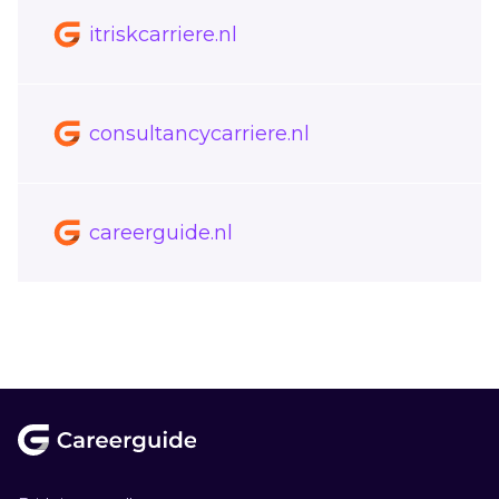
itriskcarriere.nl
consultancycarriere.nl
careerguide.nl
Footer