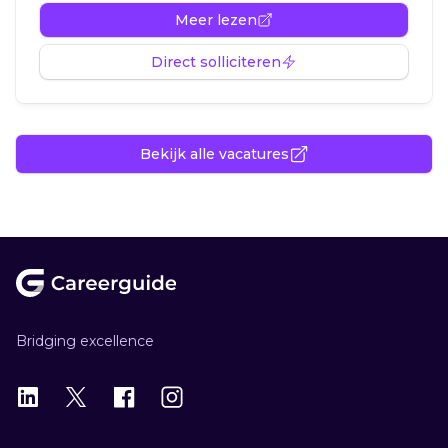
Meer lezen
Direct solliciteren
Bekijk alle vacatures
Footer
Bridging excellence
LinkedIn
X
X
Instagram