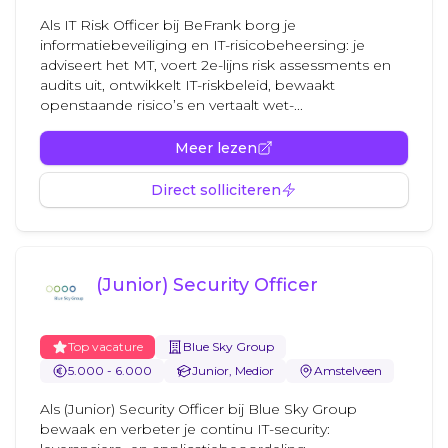
Als IT Risk Officer bij BeFrank borg je
informatiebeveiliging en IT-risicobeheersing: je
adviseert het MT, voert 2e-lijns risk assessments en
audits uit, ontwikkelt IT-riskbeleid, bewaakt
openstaande risico’s en vertaalt wet-...
Meer lezen
Direct solliciteren
(Junior) Security Officer
Top vacature
Blue Sky Group
5.000 - 6.000
Junior, Medior
Amstelveen
Als (Junior) Security Officer bij Blue Sky Group
bewaak en verbeter je continu IT-security: