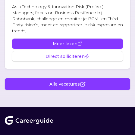
As a Technology & Innovation Risk (Project)
Managers; focus on Business Resilience bij
Rabobank, challenge en monitor je BCM- en Third
Party-risico’s, meet en rapporteer je risk exposure en
trends,...
Meer lezen
Direct solliciteren
Alle vacatures
Footer