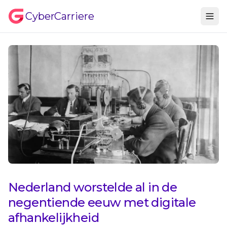
CyberCarriere
Nederland worstelde al in de
negentiende eeuw met digitale
afhankelijkheid