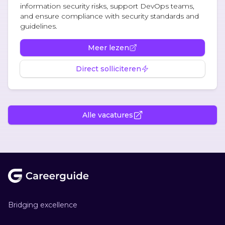
information security risks, support DevOps teams,
and ensure compliance with security standards and
guidelines.
Meer lezen
Direct solliciteren
Alle vacatures
Footer
Bridging excellence