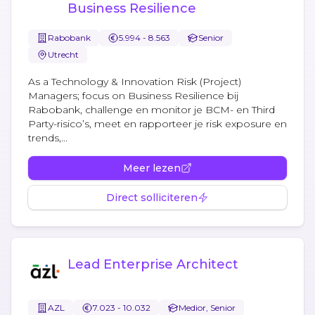
Business Resilience
Rabobank
5.994 - 8.563
Senior
Utrecht
As a Technology & Innovation Risk (Project)
Managers; focus on Business Resilience bij
Rabobank, challenge en monitor je BCM- en Third
Party-risico’s, meet en rapporteer je risk exposure en
trends,...
Meer lezen
Direct solliciteren
Lead Enterprise Architect
AZL
7.023 - 10.032
Medior, Senior