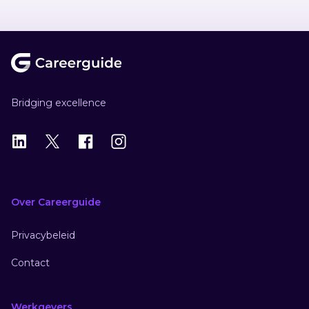
Footer
Bridging excellence
LinkedIn
X
X
Instagram
Over Careerguide
Privacybeleid
Contact
Werkgevers