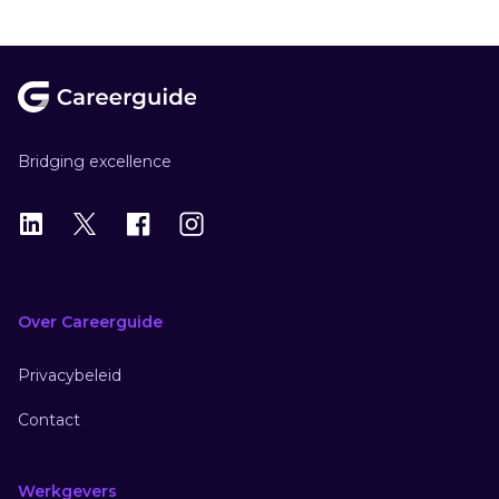
Footer
Bridging excellence
LinkedIn
X
X
Instagram
Over Careerguide
Privacybeleid
Contact
Werkgevers