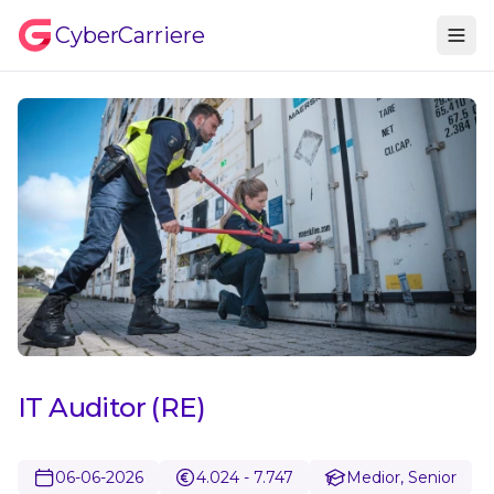
CyberCarriere
IT Auditor (RE)
06-06-2026
4.024 - 7.747
Medior, Senior