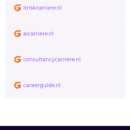
itriskcarriere.nl
aicarriere.nl
consultancycarriere.nl
careerguide.nl
Footer