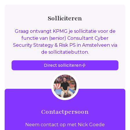
Solliciteren
Graag ontvangt KPMG je sollicitatie voor de
functie van (senior) Consultant Cyber
Security Strategy & Risk PS in Amstelveen via
de sollicitatiebutton.
Direct solliciteren
Contactpersoon
Neem contact op met Nick Goede