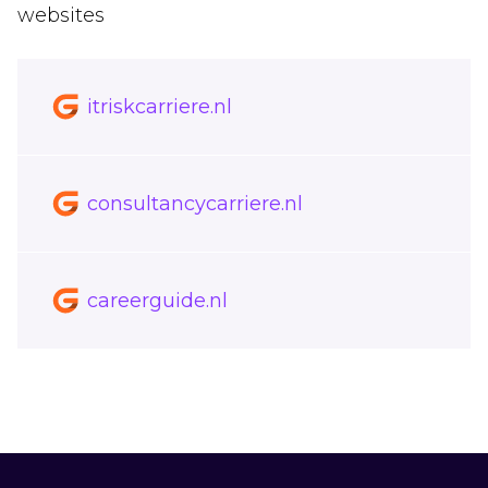
websites
itriskcarriere.nl
consultancycarriere.nl
careerguide.nl
Footer