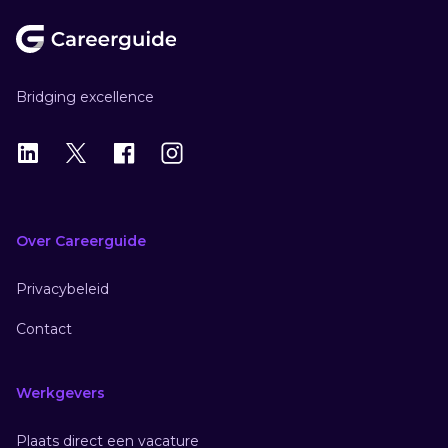
Footer
Bridging excellence
LinkedIn
X
X
Instagram
Over Careerguide
Privacybeleid
Contact
Werkgevers
Plaats direct een vacature